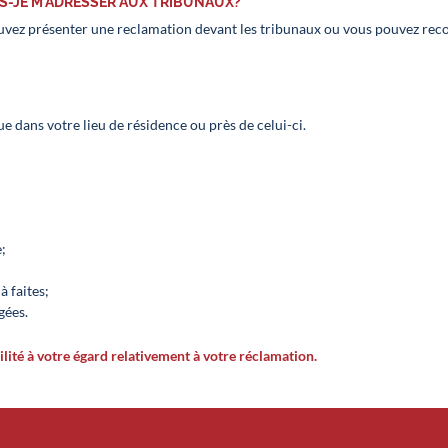
PUIS-JE M’ADRESSER AUX TRIBUNAUX?
ouvez présenter une reclamation devant les tribunaux ou vous pouvez reco
nue dans votre lieu de résidence ou près de celui-ci.
;
 faites;
gées.
ilité à votre égard relativement à votre réclamation.