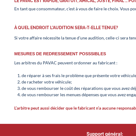
LE PAVAC EST RAPIDE, GRATUIT, AMICAL, JUSTE, FINAL … 
En tant que consommateur, c’est à vous de faire le choix. Vous p
À QUEL ENDROIT L’AUDITION SERA-T-ELLE TENUE?
Si votre affaire nécessite la tenue d’une audition, celle-ci sera te
MESURES DE REDRESSEMENT POSSSIBLES
Les arbitres du PAVAC peuvent ordonner au fabricant :
de réparer à ses frais le problème que présente votre véhicule
de racheter votre véhicule;
de vous rembourser le coût des réparations que vous avez déjà
de vous rembourser les menues dépenses que vous avez enga
L’arbitre peut aussi décider que le fabricant n’a aucune responsab
Support général
: