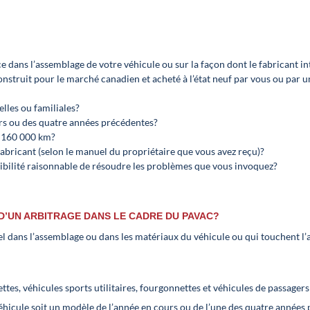
ce dans l’assemblage de votre véhicule ou sur la façon dont le fabricant in
construit pour le marché canadien et acheté à l’état neuf par vous ou par
elles ou familiales?
urs ou des quatre années précédentes?
à 160 000 km?
abricant (selon le manuel du propriétaire que vous avez reçu)?
ibilité raisonnable de résoudre les problèmes que vous invoquez?
D’UN ARBITRAGE DANS LE CADRE DU PAVAC?
l dans l’assemblage ou dans les matériaux du véhicule ou qui touchent l’a
es, véhicules sports utilitaires, fourgonnettes et véhicules de passagers
éhicule soit un modèle de l’année en cours ou de l’une des quatre années