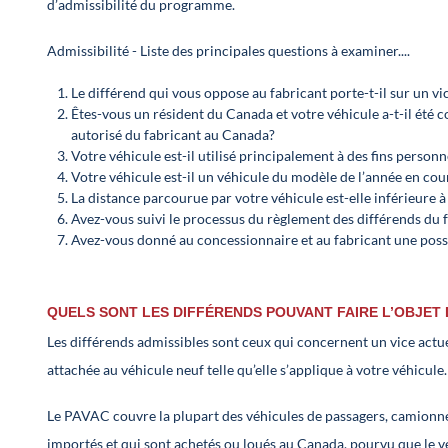
d’admissibilité du programme.
Admissibilité - Liste des principales questions à examiner....
Le différend qui vous oppose au fabricant porte-t-il sur un vi
Êtes-vous un résident du Canada et votre véhicule a-t-il été 
autorisé du fabricant au Canada?
Votre véhicule est-il utilisé principalement à des fins personn
Votre véhicule est-il un véhicule du modèle de l’année en co
La distance parcourue par votre véhicule est-elle inférieure 
Avez-vous suivi le processus du règlement des différends du f
Avez-vous donné au concessionnaire et au fabricant une poss
QUELS SONT LES DIFFÉRENDS POUVANT FAIRE L’OBJET 
Les différends admissibles sont ceux qui concernent un vice actue
attachée au véhicule neuf telle qu’elle s’applique à votre véhicule.
Le PAVAC couvre la plupart des véhicules de passagers, camionnett
importés et qui sont achetés ou loués au Canada, pourvu que le v