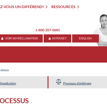
Z-VOUS UN DIFFÉREND?
RESSOURCES
1-800-207-0685
VOIR MA RÉCLAMATION
INTRANET
ENGLISH


cessus
d'application
Processus d'arbitrage
ROCESSUS